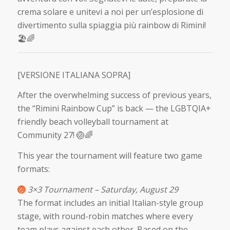
crema solare e unitevi a noi per un’esplosione di
divertimento sulla spiaggia più rainbow di Rimini!
🏖️🌈
[VERSIONE ITALIANA SOPRA]
After the overwhelming success of previous years,
the “Rimini Rainbow Cup” is back — the LGBTQIA+
friendly beach volleyball tournament at
Community 27! 🏐🌈
This year the tournament will feature two game
formats:
🏐
3×3 Tournament – Saturday, August 29
The format includes an initial Italian-style group
stage, with round-robin matches where every
team plays against each other. Based on the