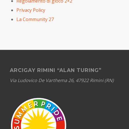
Regolamento di gioco 2×2
Privacy Policy
La Community 27
ARCIGAY RIMINI “ALAN TURING”
Via Ludovico De Varthema 26, 47922 Rimini (RN)