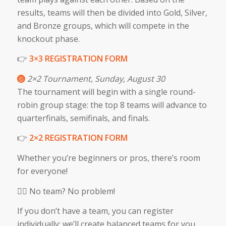
results, teams will then be divided into Gold, Silver,
and Bronze groups, which will compete in the
knockout phase.
👉
3×3 REGISTRATION FORM
🏐
2×2 Tournament, Sunday, August 30
The tournament will begin with a single round-
robin group stage: the top 8 teams will advance to
quarterfinals, semifinals, and finals.
👉
2×2 REGISTRATION FORM
Whether you’re beginners or pros, there’s room
for everyone!
👯‍♀️ No team? No problem!
If you don’t have a team, you can register
individually: we’ll create balanced teams for you,