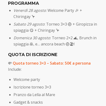
PROGRAMMA
Venerdì 28 agosto
: Welcome Party 🎉 +
Chiringay 🦩
Sabato 29 agosto
: Torneo 3×3 🏐 + Giropizza in
spiaggia
😋
+ Chiringay 🦩
Domenica 30 agosto
: Torneo 2×2 🌊, Brunch in
spiaggia 🥞, e… ancora beach 🏐🏖!
QUOTA DI ISCRIZIONE
💸
Quota torneo 3×3 – Sabato: 50€ a persona
Include:
Welcome party
Iscrizione torneo 3×3
Pranzo da Lella al Mare
Gadget & snacks