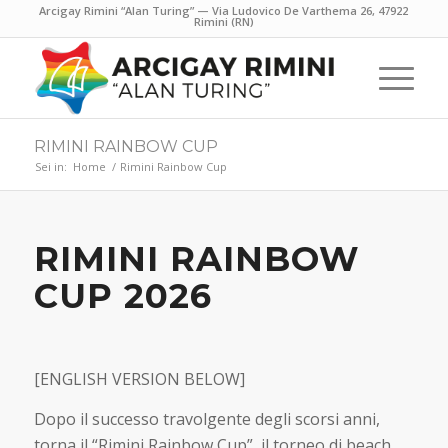
Arcigay Rimini “Alan Turing” — Via Ludovico De Varthema 26, 47922
Rimini (RN)
RIMINI RAINBOW CUP
Sei in:
Home
/
Rimini Rainbow Cup
RIMINI RAINBOW
CUP 2026
[ENGLISH VERSION BELOW]
Dopo il successo travolgente degli scorsi anni,
torna il “Rimini Rainbow Cup”, il torneo di beach