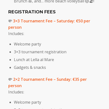
Brunch 🥞, and… more beach volleyball 🏐🏖!
REGISTRATION FEES
💸
3×3 Tournament Fee – Saturday: €50 per
person
Includes:
Welcome party
3×3 tournament registration
Lunch at Lella al Mare
Gadgets & snacks
💸
2×2 Tournament Fee – Sunday: €35 per
person
Includes:
Welcome party