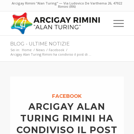
Arcigay Rimini “Alan Turing” — Via Ludovico De Varthema 26, 47922
Rimini (RN)
BLOG - ULTIME NOTIZIE
Sei in:
Home
/
News
/
Facebook
/
Arcigay Alan Turing Rimini ha condiviso il post di …
FACEBOOK
ARCIGAY ALAN
TURING RIMINI HA
CONDIVISO IL POST