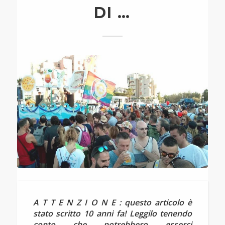
DI …
A T T E N Z I O N E : questo articolo è
stato scritto 10 anni fa! Leggilo tenendo
conto che potrebbero esserci