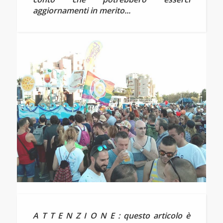
aggiornamenti in merito...
A T T E N Z I O N E : questo articolo è