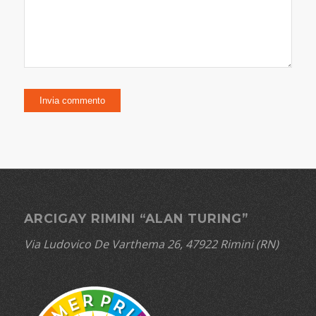
ARCIGAY RIMINI “ALAN TURING”
Via Ludovico De Varthema 26, 47922 Rimini (RN)