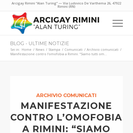
Arcigay Rimini “Alan Turing” — Via Ludovico De Varthema 26, 47922
Rimini (RN)
BLOG - ULTIME NOTIZIE
Sei in:
Home
/
News
/
Stampa
/
Comunicati
/
Archivio comunicati
/
Manifestazione contro l’omofobia a Rimini: “Siamo tutti om...
ARCHIVIO COMUNICATI
MANIFESTAZIONE
CONTRO L’OMOFOBIA
A RIMINI: “SIAMO