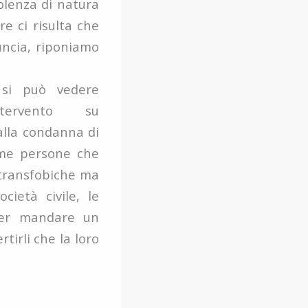
olenza di natura
e ci risulta che
uncia, riponiamo
 si può vedere
tervento su
alla condanna di
sime persone che
-transfobiche ma
ietà civile, le
 per mandare un
tirli che la loro