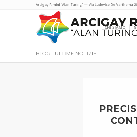
Arcigay Rimini “Alan Turing” — Via Ludovico De Varthema 26
CHI SIAMO
G
BLOG - ULTIME NOTIZIE
PRECI
CONT