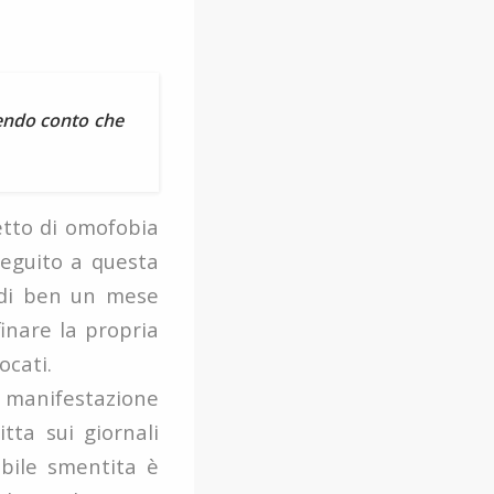
enendo conto che
etto di omofobia
seguito a questa
" di ben un mese
inare la propria
ocati.
 manifestazione
tta sui giornali
ibile smentita è