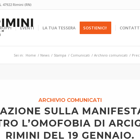
, 47922 Rimini (RN)
RUPPI
EVENTI
LA TUA TESSERA
SOSTIENICI!
CONTATT
Sei in:
Home
/
News
/
Stampa
/
Comunicati
/
Archivio comunicati
/
Prec
ARCHIVIO COMUNICATI
SAZIONE SULLA MANIFEST
RO L’OMOFOBIA DI ARCI
RIMINI DEL 19 GENNAIO.