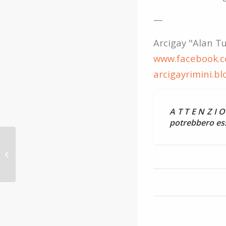
—
Arcigay "Alan Tu
www.facebook.c
arcigayrimini.b
A T T E N Z I O
potrebbero ess
Omofobia, Gnassi mantenga la
parola data e non si faccia
spaventare dai “cavilli...