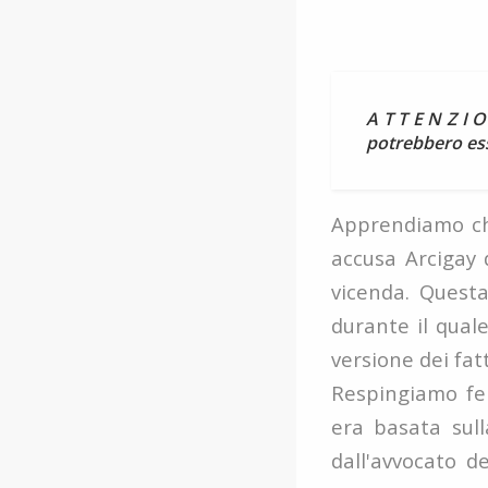
A T T E N Z I O
potrebbero ess
Apprendiamo che
accusa Arcigay 
vicenda. Questa
durante il qual
versione dei fat
Respingiamo fe
era basata sull
dall'avvocato d