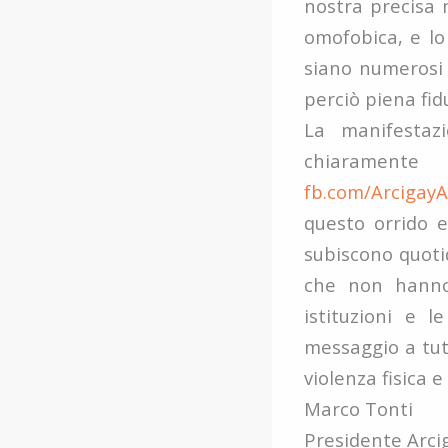
nostra precisa 
omofobica, e lo
siano numerosi 
perciò piena fidu
La manifestaz
chiarament
fb.com/ArcigayA
questo orrido e
subiscono quoti
che non hanno 
istituzioni e 
messaggio a tutt
violenza fisica 
Marco Tonti
Presidente Arci