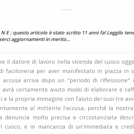
 N E : questo articolo è stato scritto 11 anni fa! Leggilo t
erci aggiornamenti in merito...
 il datore di lavoro nella vicenda del cuoco ogg
di faciloneria per aver manifestato in piazza in 
 accusa arriva dopo un "periodo di riflessione
e avrà certamente avuto modo di elaborare e raff
ti e la propria immagine con l'aiuto dei suoi tre avv
rmamente al mittente l'accusa, perché la nostra
a denuncia molto precisa e circostanziata descri
el cuoco, e in mancanza di un'immediata e cred