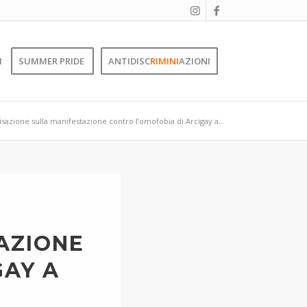
I
SUMMER PRIDE
ANTIDISC
RIMINI
AZIONI
isazione sulla manifestazione contro l’omofobia di Arcigay a...
AZIONE
GAY A