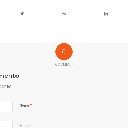
0
COMMENTI
mmento
sione?
*
Nome
*
Email