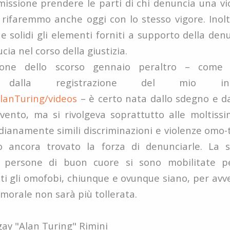
missione prendere le parti di chi denuncia una vi
 rifaremmo anche oggi con lo stesso vigore. Inoltr
e solidi gli elementi forniti a supporto della den
cia nel corso della giustizia.
ione dello scorso gennaio peraltro – come
e dalla registrazione del mio in
lanTuring/videos
– è certo nata dallo sdegno e d
vento, ma si rivolgeva soprattutto alle moltis
dianamente simili discriminazioni e violenze omo
ancora trovato la forza di denunciarle. La soc
le persone di buon cuore si sono mobilitate
i gli omofobi, chiunque e ovunque siano, per avver
e morale non sarà più tollerata.
gay "Alan Turing" Rimini