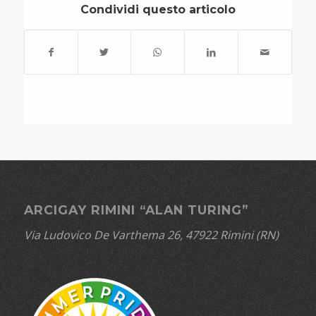
Condividi questo articolo
ARCIGAY RIMINI “ALAN TURING”
Via Ludovico De Varthema 26, 47922 Rimini (RN)