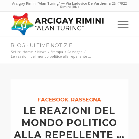
Arcigay Rimini “Alan Turing” — Via Ludovico De Varthema 26, 47922
Rimini (RN)
BLOG - ULTIME NOTIZIE
Sei in:
Home
/
News
/
Stampa
/
Rassegna
/
Le reazioni del mondo politico alla repellente …
FACEBOOK
,
RASSEGNA
LE REAZIONI DEL
MONDO POLITICO
ALLA REPELLENTE …