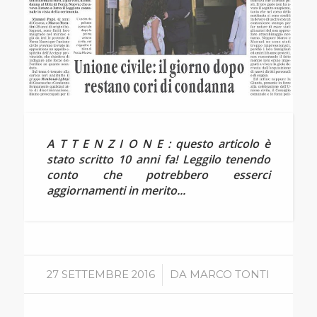
A T T E N Z I O N E : questo articolo è
stato scritto 10 anni fa! Leggilo tenendo
conto che potrebbero esserci
aggiornamenti in merito...
/
27 SETTEMBRE 2016
DA
MARCO TONTI