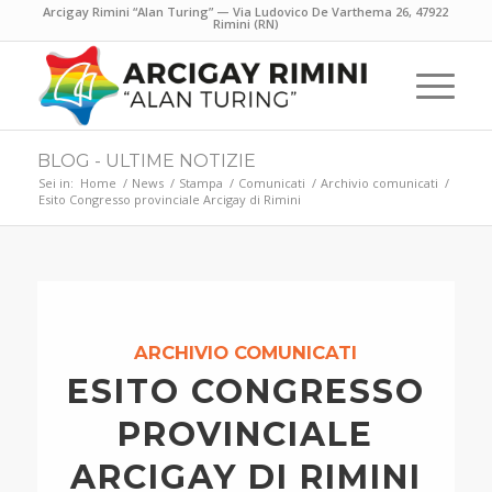
Arcigay Rimini “Alan Turing” — Via Ludovico De Varthema 26, 47922
Rimini (RN)
BLOG - ULTIME NOTIZIE
Sei in:
Home
/
News
/
Stampa
/
Comunicati
/
Archivio comunicati
/
Esito Congresso provinciale Arcigay di Rimini
ARCHIVIO COMUNICATI
ESITO CONGRESSO
PROVINCIALE
ARCIGAY DI RIMINI