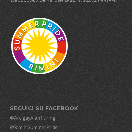
SEGUICI SU FACEBOOK
@ArcigayAlanTuring
@RiminiSummerPride