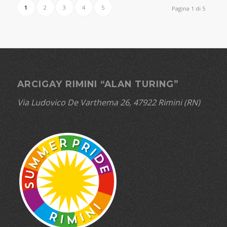
1
2
3
4
5
Pagina 1 di 5
ARCIGAY RIMINI “ALAN TURING”
Via Ludovico De Varthema 26, 47922 Rimini (RN)