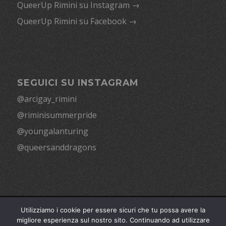
QueerUp Rimini su Instagram →
QueerUp Rimini su Facebook →
SEGUICI SU INSTAGRAM
@arcigay_rimini
@riminisummerpride
@youngalanturing
@queersanddragons
Utilizziamo i cookie per essere sicuri che tu possa avere la
© Copyright | APS “Alan Turing” - Arcigay Rimini - Via Covignano 238,
migliore esperienza sul nostro sito. Continuando ad utilizzare
47923 Rimini RN (c/o Casa delle Assoc. G. Bracconi) — C.F. 91046230404